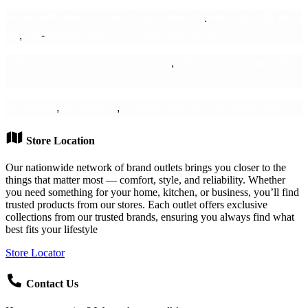
সম্প্রতি
বিবিসির
আকবর
হোসেনের
সাথে
এক
সাক্ষাৎকারে
মি
.
আহসান
খান
চৌধুরী
জানিয়ে
ছেন
,
প্রাণ
-
আরএফলের
যাত্রা
ও
দেশ
ও
বিদেশে
উত্থানের
গল্প।
প্লাস্টিক
দূষণ
নিয়ে
বর্তমানে
বিশ্বজুড়ে
যে
উদ্বেগ
,
সেটি
নিয়েও
জানতে
চাওয়া
হয়েছিল
তার
কাছে।
তিনি
জানাচ্ছেন
,
টাকা
উপার্জন
নয়
,
বরং
ব্যবসার
নেশাই
তাকে
এতো
দূর
নিয়ে
আসছে।
Store Location
Our nationwide network of brand outlets brings you closer to the
things that matter most — comfort, style, and reliability. Whether
you need something for your home, kitchen, or business, you’ll find
trusted products from our stores. Each outlet offers exclusive
collections from our trusted brands, ensuring you always find what
best fits your lifestyle
Store Locator
Contact Us