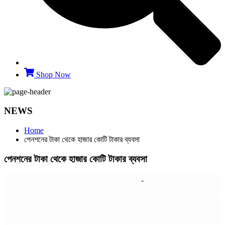
Shop Now
NEWS
Home
পেনশনের টাকা থেকে হাজার কোটি টাকার ব্যবসা
পেনশনের টাকা থেকে হাজার কোটি টাকার ব্যবসা
বাংলাদেশে
ব্যবসায়
ক্ষেত্রে
বড়
ও
সফল
একটি
নাম
প্রাণ
-
আরএফএল
গ্রুপ।
উনিশশো
একাশি
সালে
মেজর
জেনারেল
পদে
থেকে
অবসর
নিয়ে
পেনশনের
টাকা
দিয়ে
ব্যব
সা
শুরু
করেন
আমজাদ
খান
চৌধুরী।
তার
পরে
এটির
হাল
ধরেন
কোম্পানির
বর্তমান
চেয়ারম্যান
ও
এমডি
আহসান
খান
চৌধুরী।